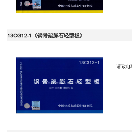
13CG12-1《钢骨架膨石轻型板》
请致电